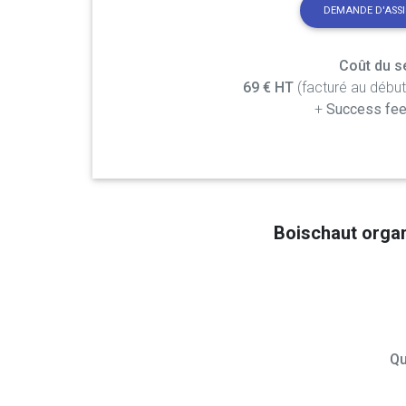
DEMANDE D'ASS
Coût du se
69 € HT
(facturé au débu
+
Success fee
Boischaut orga
Qu