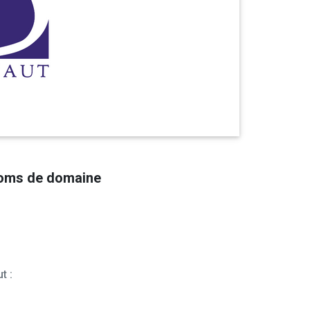
noms de domaine
t :