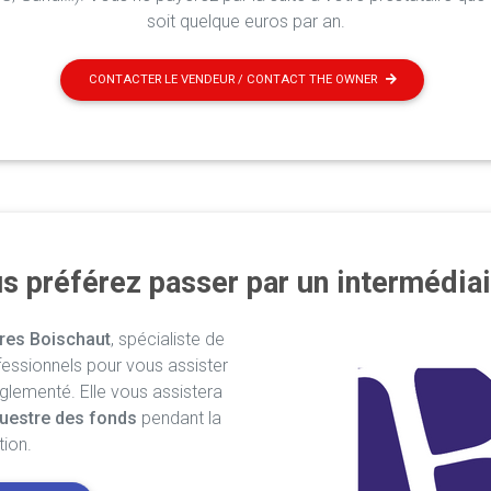
soit quelque euros par an.
CONTACTER LE VENDEUR / CONTACT THE OWNER
s préférez passer par un intermédiai
res Boischaut
, spécialiste de
fessionnels pour vous assister
églementé. Elle vous assistera
uestre des fonds
pendant la
tion.