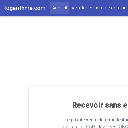
logarithme.com
(current)
Accueil
Acheter ce nom de domain
Recevoir sans 
Le prix de vente du nom de dom
prestataire (GoDaddy, OVH, IONOS