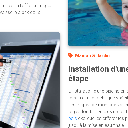
 un œil à l'offre du magasin
vaisselle à prix doux.
Maison & Jardin
Installation d'un
étape
L'installation d'une piscine e
terrain et une technique spécifi
Les étapes de montage varient
règles fondamentales restent i
bois
explique les différentes 
jusqu'à la mise en eau finale.